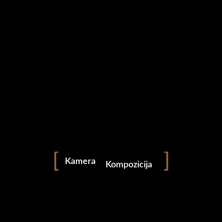
Okidač
Otvor blende
ISO
Svjetlost
Kamera
Kompozicija